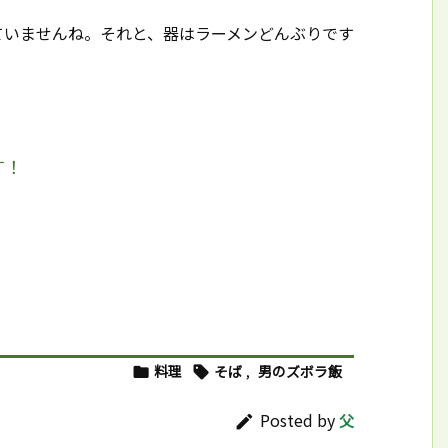
ていませんね。それと、器はラーメンどんぶりです
す！
料理
そば
,
男のズボラ飯


Posted by
父
