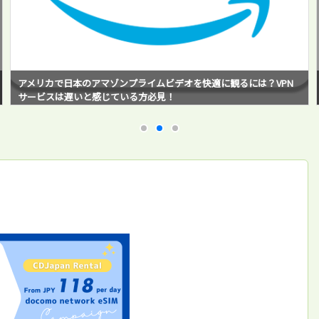
アメリカで日本のアマゾンプライムビデオを快適に観るには？Smar
t DNS Proxyサービスを使ってみたら超快適だった！