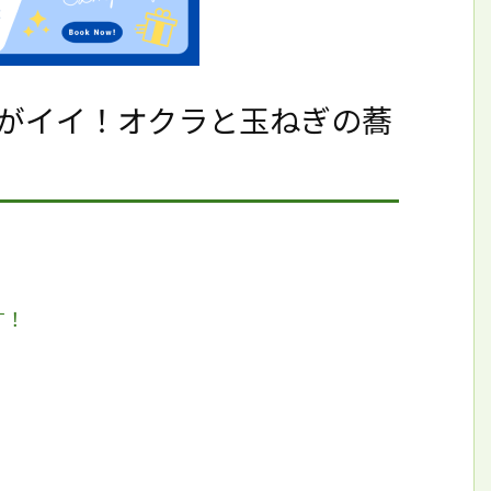
がイイ！オクラと玉ねぎの蕎
す！