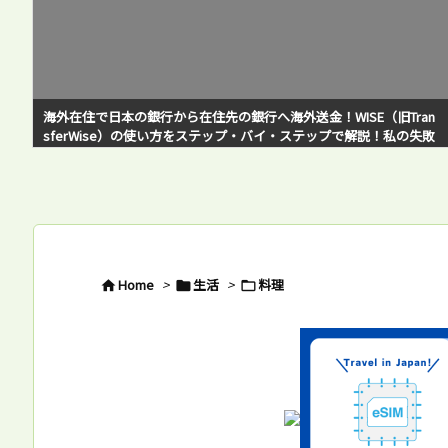
n
アメリカで日本のアマゾンプライムビデオを快適に観るには？VPN
敗
サービスは遅いと感じている方必見！
Home
>
生活
>
料理


