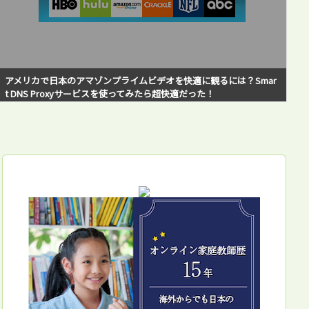
海外在住で日本の銀行から在住先の銀行へ海外送金！WISE（旧Tran
sferWise）の使い方をステップ・バイ・ステップで解説！私の失敗
例と対策方法も紹介！