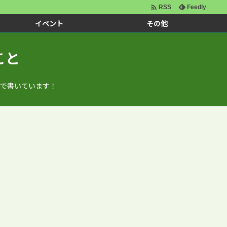

Feedly
RSS
イベント
その他
こと
で書いています！