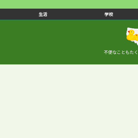
生活
学校
不便なこともた