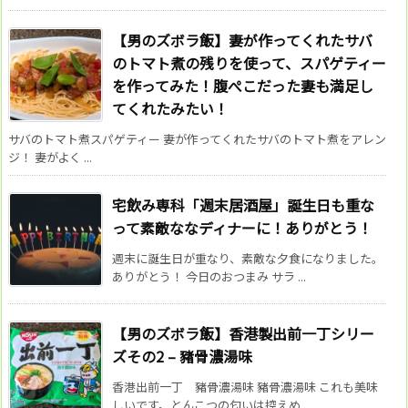
【男のズボラ飯】妻が作ってくれたサバ
のトマト煮の残りを使って、スパゲティー
を作ってみた！腹ぺこだった妻も満足し
てくれたみたい！
サバのトマト煮スパゲティー 妻が作ってくれたサバのトマト煮をアレン
ジ！ 妻がよく ...
宅飲み専科「週末居酒屋」誕生日も重な
って素敵ななディナーに！ありがとう！
週末に誕生日が重なり、素敵な夕食になりました。
ありがとう！ 今日のおつまみ サラ ...
【男のズボラ飯】香港製出前一丁シリー
ズその2 – 豬骨濃湯味
香港出前一丁 豬骨濃湯味 豬骨濃湯味 これも美味
しいです。とんこつの匂いは控えめ ...