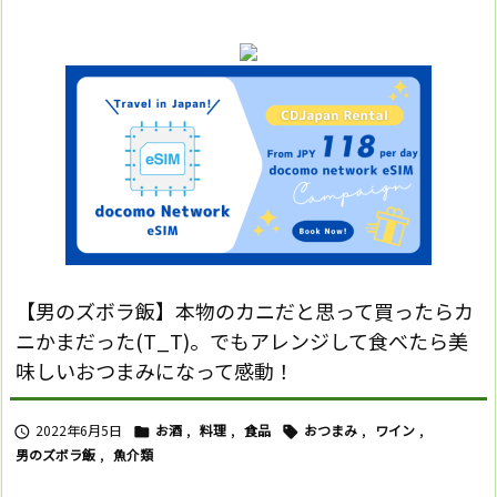
【男のズボラ飯】本物のカニだと思って買ったらカ
ニかまだった(T_T)。でもアレンジして食べたら美
味しいおつまみになって感動！
2022年6月5日
お酒
,
料理
,
食品
おつまみ
,
ワイン
,



男のズボラ飯
,
魚介類