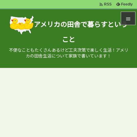

Feedly
RSS

アメリカの田舎で暮らすという

こと
メニュ

不便なこともたくさんあるけど工夫次第で楽しく生活！アメリ
サイド
カの田舎生活について家族で書いています！

前へ

次へ

検索