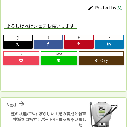
Posted by
父

よろしければシェアお願いします
!
0
-

0
Send
-
Copy

Next
芝の状態がみすぼらしい！芝の育成と雑草
撲滅を目指す！パート4 - 買っちゃいまし
た！