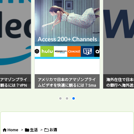
アマゾンプライ
アメリカで日本のアマゾンプライ
海外在住で日本
観るには？VPN
ムビデオを快適に観るには？Sma
の銀行へ海外送金！
と感じている方必
rt DNS Proxyサービスを使ってみ
sferWise）
たら超快適だった！
バイ・ステップ
例と対策方法も
Home
>
生活
>
お酒


