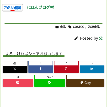
にほんブログ村
食品
COSTCO
,
冷凍食品


Posted by
父

よろしければシェアお願いします
!
0
-

0
Send
-
Copy