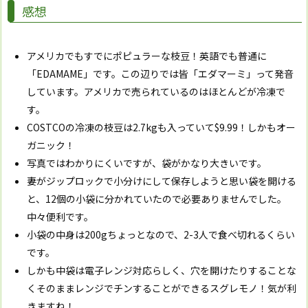
感想
アメリカでもすでにポピュラーな枝豆！英語でも普通に
「EDAMAME」です。この辺りでは皆「エダマーミ」って発音
しています。アメリカで売られているのはほとんどが冷凍で
す。
COSTCOの冷凍の枝豆は2.7kgも入っていて$9.99！しかもオー
ガニック！
写真ではわかりにくいですが、袋がかなり大きいです。
妻がジップロックで小分けにして保存しようと思い袋を開ける
と、12個の小袋に分かれていたので必要ありませんでした。
中々便利です。
小袋の中身は200gちょっとなので、2-3人で食べ切れるくらい
です。
しかも中袋は電子レンジ対応らしく、穴を開けたりすることな
くそのままレンジでチンすることができるスグレモノ！気が利
きますね！