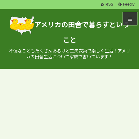

Feedly
RSS

アメリカの田舎で暮らすという

こと
メニュ

不便なこともたくさんあるけど工夫次第で楽しく生活！アメリ
サイド
カの田舎生活について家族で書いています！

前へ

次へ

検索