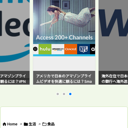
アマゾンプライ
アメリカで日本のアマゾンプライ
海外在住で日本
観るには？VPN
ムビデオを快適に観るには？Sma
の銀行へ海外送金！
と感じている方必
rt DNS Proxyサービスを使ってみ
sferWise）
たら超快適だった！
バイ・ステップ
例と対策方法も
Home
>
生活
>
食品


