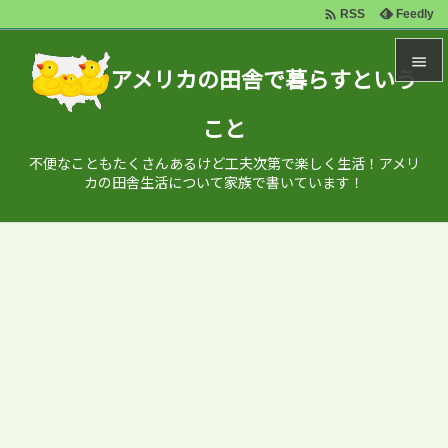

Feedly
RSS

アメリカの田舎で暮らすという

こと
メニュ

不便なこともたくさんあるけど工夫次第で楽しく生活！アメリ
サイド
カの田舎生活について家族で書いています！

前へ

次へ

検索