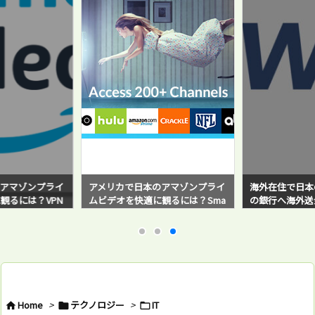
アマゾンプライ
アメリカで日本のアマゾンプライ
海外在住で日本
観るには？VPN
ムビデオを快適に観るには？Sma
の銀行へ海外送金！
と感じている方必
rt DNS Proxyサービスを使ってみ
sferWise）
たら超快適だった！
バイ・ステップ
例と対策方法も
Home
>
テクノロジー
>
IT


