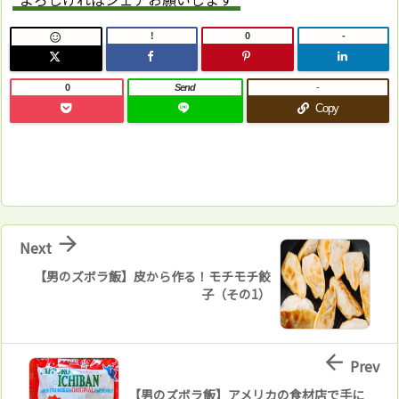
!
0
-

0
Send
-
Copy

Next
【男のズボラ飯】皮から作る！モチモチ餃
子（その1）

Prev
【男のズボラ飯】アメリカの食材店で手に