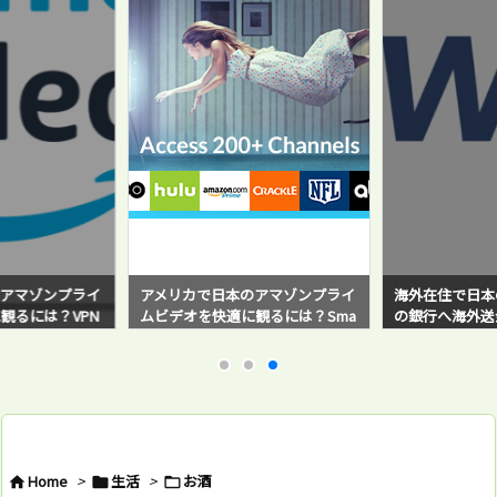
アマゾンプライ
アメリカで日本のアマゾンプライ
海外在住で日本
観るには？VPN
ムビデオを快適に観るには？Sma
の銀行へ海外送金！
と感じている方必
rt DNS Proxyサービスを使ってみ
sferWise）
たら超快適だった！
バイ・ステップ
例と対策方法も
Home
>
生活
>
お酒


