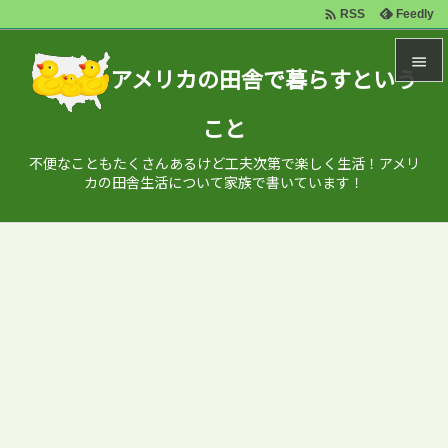

Feedly
RSS

アメリカの田舎で暮らすという

こと
メニュ

不便なこともたくさんあるけど工夫次第で楽しく生活！アメリ
サイド
カの田舎生活について家族で書いています！

前へ

次へ

検索