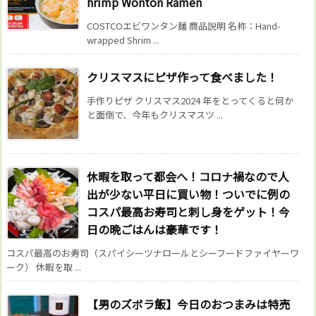
hrimp Wonton Ramen
COSTCOエビワンタン麺 商品説明 名称：Hand-
wrapped Shrim ...
クリスマスにピザ作って食べました！
手作りピザ クリスマス2024 年をとってくると何か
と面倒で、今年もクリスマスツ ...
休暇を取って都会へ！コロナ禍なので人
出が少ない平日に買い物！ついでに例の
コスパ最高お寿司と刺し身をゲット！今
日の晩ごはんは豪華です！
コスパ最高のお寿司（スパイシーツナロールとシーフードファイヤーワ
ーク） 休暇を取 ...
【男のズボラ飯】今日のおつまみは特売