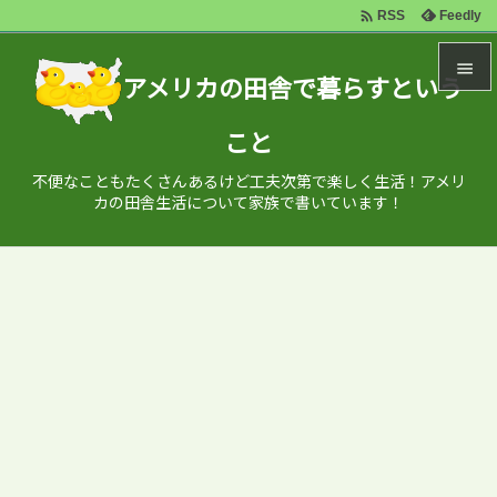

Feedly
RSS

アメリカの田舎で暮らすという

こと
メニュ

不便なこともたくさんあるけど工夫次第で楽しく生活！アメリ
サイド
カの田舎生活について家族で書いています！

前へ

次へ

検索