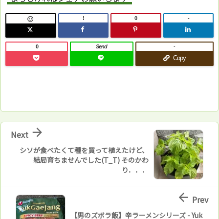
!
0
-

0
Send
-
Copy

Next
シソが食べたくて種を買って植えたけど、
結局育ちませんでした(T_T) そのかわ
り．．．

Prev
【男のズボラ飯】辛ラーメンシリーズ - Yuk