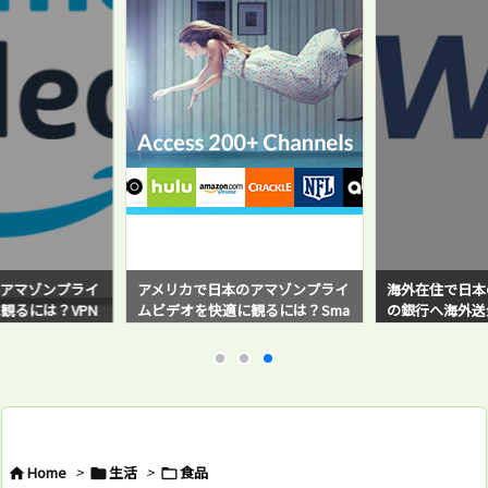
アマゾンプライ
アメリカで日本のアマゾンプライ
海外在住で日本
観るには？VPN
ムビデオを快適に観るには？Sma
の銀行へ海外送金！
と感じている方必
rt DNS Proxyサービスを使ってみ
sferWise）
たら超快適だった！
バイ・ステップ
例と対策方法も
Home
>
生活
>
食品


