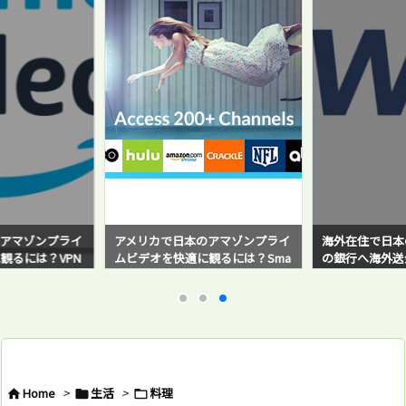
アマゾンプライ
アメリカで日本のアマゾンプライ
海外在住で日本
観るには？VPN
ムビデオを快適に観るには？Sma
の銀行へ海外送金！
と感じている方必
rt DNS Proxyサービスを使ってみ
sferWise）
たら超快適だった！
バイ・ステップ
例と対策方法も
Home
>
生活
>
料理


