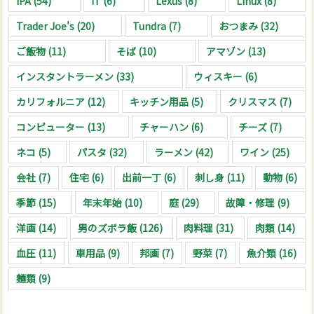
IPA
(54)
IT
(6)
Lexus
(8)
Linux
(8)
Trader Joe's
(20)
Tundra
(7)
おつまみ
(32)
ご飯物
(11)
そば
(10)
アマゾン
(13)
インスタントラーメン
(33)
ウィスキー
(6)
カリフォルニア
(12)
キッチン用品
(5)
クリスマス
(7)
コンピューター
(13)
チャーハン
(6)
チーズ
(7)
ネコ
(5)
パスタ
(32)
ラーメン
(42)
ワイン
(25)
会社
(7)
住宅
(6)
出前一丁
(6)
刺し身
(11)
動物
(6)
季節
(15)
年末年始
(10)
庭
(29)
故障・修理
(9)
洋画
(14)
男のズボラ飯
(126)
肉料理
(31)
肉類
(14)
血圧
(11)
車用品
(9)
邦画
(7)
野菜
(7)
魚介類
(16)
麺類
(9)