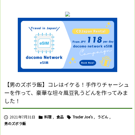
【男のズボラ飯】コレはイケる！手作りチャーシュ
ーを作って、豪華な坦々風豆乳うどんを作ってみま
した！
2021年7月31日
料理
,
食品
Trader Joe's
,
うどん
,



男のズボラ飯