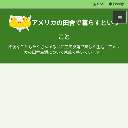

Feedly
RSS

アメリカの田舎で暮らすという

こと
メニュ

不便なこともたくさんあるけど工夫次第で楽しく生活！アメリ
サイド
カの田舎生活について家族で書いています！

前へ

次へ

検索