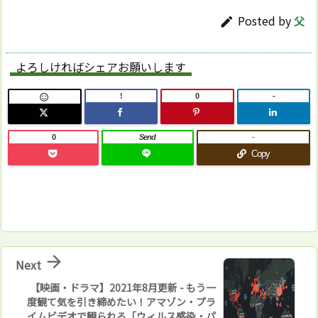
Posted by
父

よろしければシェアお願いします
!
0
-

0
Send
-
Copy

Next
【映画・ドラマ】2021年8月更新 - もう一
度観て気を引き締めたい！アマゾン・プラ
イムビデオで観られる「ウィルス感染・パ