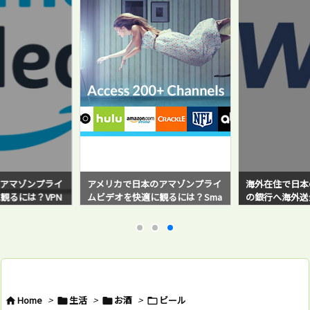
アマゾンプライ
アメリカで日本のアマゾンプライ
海外在住で日本
観るには？VPN
ムビデオを快適に観るには？Sma
の銀行へ海外送金！
と感じている方必
rt DNS Proxyサービスを使ってみ
sferWise）
たら超快適だった！
バイ・ステップ
例と対策方法も
Home
>
生活
>
お酒
>
ビール



