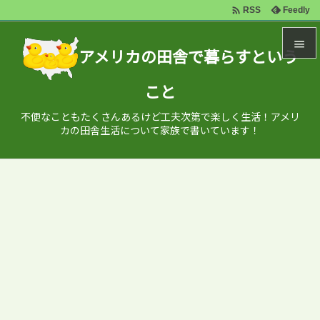

Feedly
RSS

アメリカの田舎で暮らすという

こと
メニュ

不便なこともたくさんあるけど工夫次第で楽しく生活！アメリ
サイド
カの田舎生活について家族で書いています！

前へ

次へ

検索