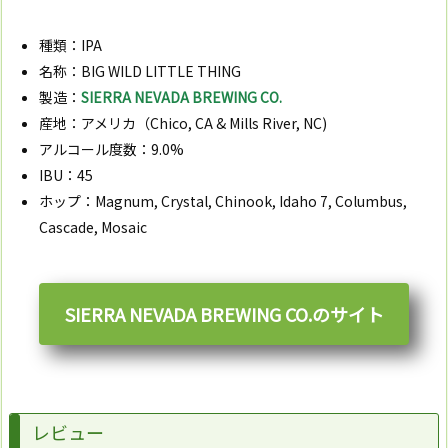
種類：IPA
名称：BIG WILD LITTLE THING
製造：
SIERRA NEVADA BREWING CO.
産地：アメリカ（Chico, CA & Mills River, NC)
アルコール度数：9.0%
IBU：45
ホップ：Magnum, Crystal, Chinook, Idaho 7, Columbus,
Cascade, Mosaic
SIERRA NEVADA BREWING CO.のサイト
レビュー