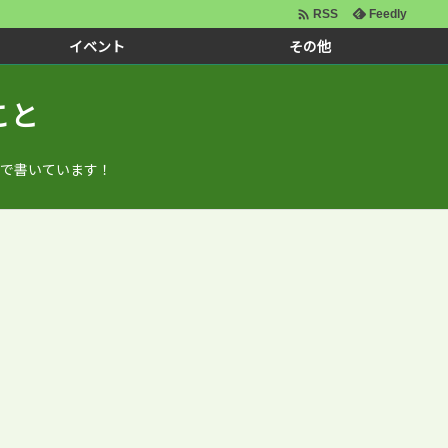

Feedly
RSS
イベント
その他
こと
で書いています！