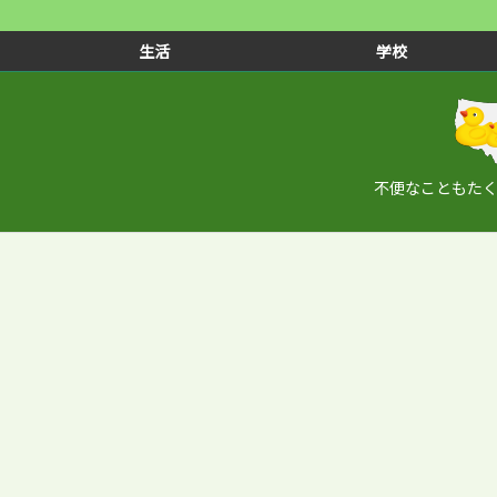
生活
学校
不便なこともた