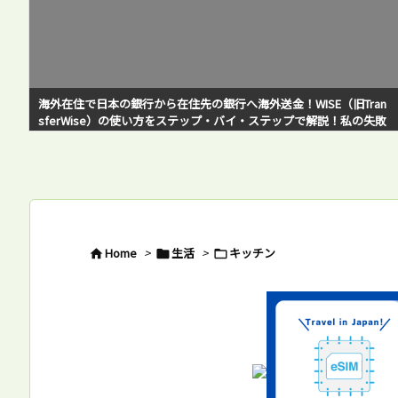
n
アメリカで日本のアマゾンプライムビデオを快適に観るには？VPN
敗
サービスは遅いと感じている方必見！
Home
>
生活
>
キッチン


