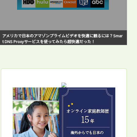
海外在住で日本の銀行から在住先の銀行へ海外送金！WISE（旧Tran
sferWise）の使い方をステップ・バイ・ステップで解説！私の失敗
例と対策方法も紹介！