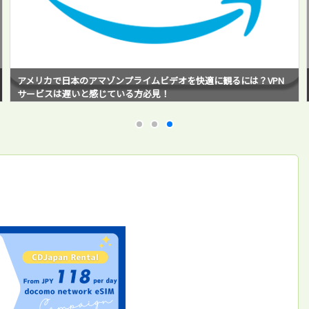
アメリカで日本のアマゾンプライムビデオを快適に観るには？Smar
t DNS Proxyサービスを使ってみたら超快適だった！