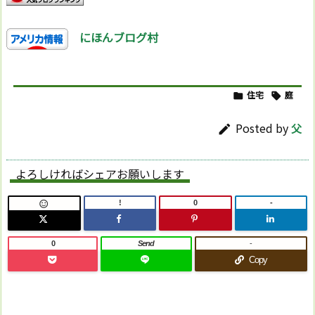
にほんブログ村
住宅
庭


Posted by
父

よろしければシェアお願いします
!
0
-

0
Send
-
Copy