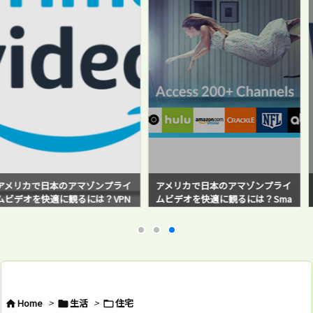
アマゾンプライ
アメリカで日本のアマゾンプライ
海外在住で日本
観るには？VPN
ムビデオを快適に観るには？Sma
の銀行へ海外送金！
と感じている方必
rt DNS Proxyサービスを使ってみ
sferWise）
たら超快適だった！
バイ・ステップ
例と対策方法も
Home
>
生活
>
住宅


