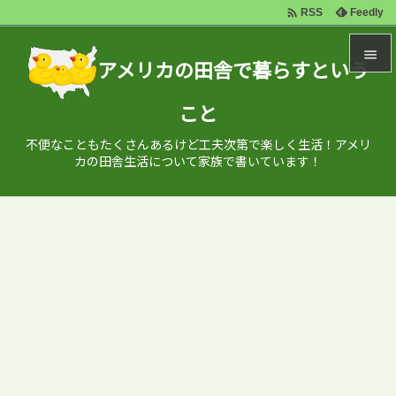

Feedly
RSS

アメリカの田舎で暮らすという

こと
メニュ

不便なこともたくさんあるけど工夫次第で楽しく生活！アメリ
サイド
カの田舎生活について家族で書いています！

前へ

次へ

検索