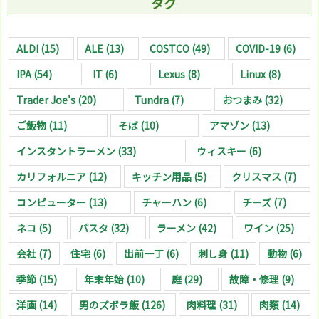
タグ
ALDI
(15)
ALE
(13)
COSTCO
(49)
COVID-19
(6)
IPA
(54)
IT
(6)
Lexus
(8)
Linux
(8)
Trader Joe's
(20)
Tundra
(7)
おつまみ
(32)
ご飯物
(11)
そば
(10)
アマゾン
(13)
インスタントラーメン
(33)
ウィスキー
(6)
カリフォルニア
(12)
キッチン用品
(5)
クリスマス
(7)
コンピューター
(13)
チャーハン
(6)
チーズ
(7)
ネコ
(5)
パスタ
(32)
ラーメン
(42)
ワイン
(25)
会社
(7)
住宅
(6)
出前一丁
(6)
刺し身
(11)
動物
(6)
季節
(15)
年末年始
(10)
庭
(29)
故障・修理
(9)
洋画
(14)
男のズボラ飯
(126)
肉料理
(31)
肉類
(14)