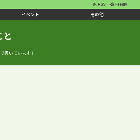

Feedly
RSS
イベント
その他
こと
で書いています！