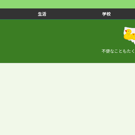
生活
学校
不便なこともた