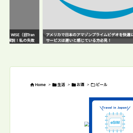
n
アメリカで日本のアマゾンプライムビデオを快適に観るには？VPN
敗
サービスは遅いと感じている方必見！
Home
>
生活
>
お酒
>
ビール



