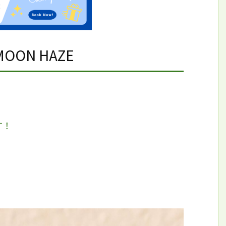
OON HAZE
す！