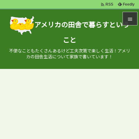

Feedly
RSS

アメリカの田舎で暮らすという

こと
メニュ

不便なこともたくさんあるけど工夫次第で楽しく生活！アメリ
サイド
カの田舎生活について家族で書いています！

前へ

次へ

検索