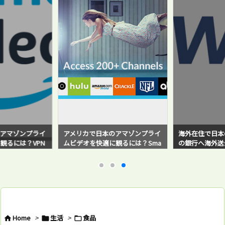
アマゾンプライ
アメリカで日本のアマゾンプライ
海外在住で日本
観るには？VPN
ムビデオを快適に観るには？Sma
の銀行へ海外送金！
と感じている方必
rt DNS Proxyサービスを使ってみ
sferWise）
たら超快適だった！
バイ・ステップ
例と対策方法も
Home
>
生活
>
食品


