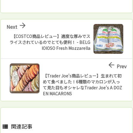

Next
【COSTCO商品レビュー】適度な厚みでス
ライスされているのでとても便利！ - BELG
IOIOSO Fresh Mozzarella

Prev
【Trader Joe's商品レビュー】生まれて初
めて食べました！6種類のマカロンが入っ
て見た目もオシャレなTrader Joe's A DOZ
EN MACARONS
関連記事
