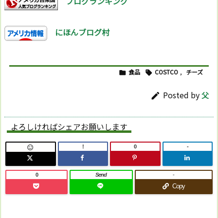
ブログランキング
にほんブログ村
食品
COSTCO
,
チーズ


Posted by
父

よろしければシェアお願いします
!
0
-

0
Send
-
Copy